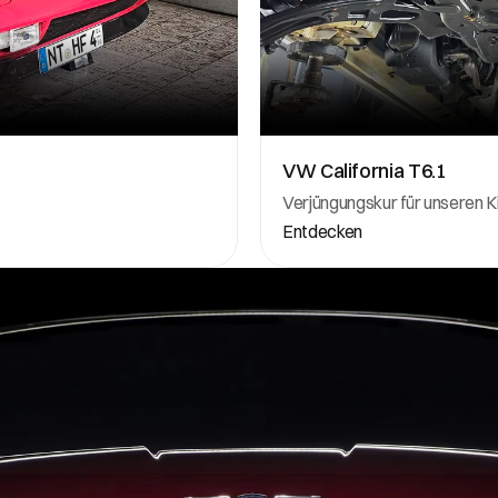
VW California T6.1
Verjüngungskur für unseren 
Entdecken