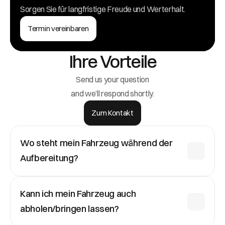
Sorgen Sie für langfristige Freude und Werterhalt.
Termin vereinbaren
Ihre Vorteile
Send us your question
and we’ll respond shortly.
Zum Kontakt
Wo steht mein Fahrzeug während der 
Aufbereitung?
Ihr Fahrzeug steht während der gesamten 
Kann ich mein Fahrzeug auch 
Aufbereitung trocken in einer abgeschlossenen und 
abholen/bringen lassen?
videoüberwachten Halle.