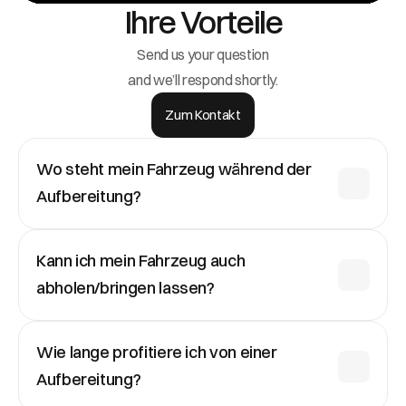
Ihre Vorteile
Send us your question
and we’ll respond shortly.
Zum Kontakt
Wo steht mein Fahrzeug während der 
Aufbereitung?
Ihr Fahrzeug steht während der gesamten 
Kann ich mein Fahrzeug auch 
Aufbereitung trocken in einer abgeschlossenen und 
abholen/bringen lassen?
videoüberwachten Halle.
Gerne übernehmen wir auch die Logstik für Sie. Dafür 
Wie lange profitiere ich von einer 
steht uns ein moderner Transporter zur Verfügung.
Aufbereitung?