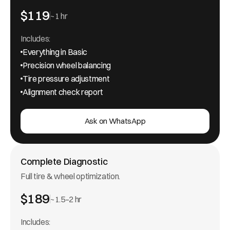
$119
~1 hr
Includes:
Everything in Basic
Precision wheel balancing
Tire pressure adjustment
Alignment check report
Ask on WhatsApp
Complete Diagnostic
Full tire & wheel optimization.
$189
~1.5–2 hr
Includes: