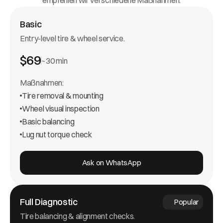
empfehlen wir verschiedene Maßnahmen.
Basic
Entry-level tire & wheel service.
$69
~30 min
Maßnahmen:
Tire removal & mounting
Wheel visual inspection
Basic balancing
Lug nut torque check
Ask on WhatsApp
Full Diagnostic
Popular
Tire balancing & alignment checks.